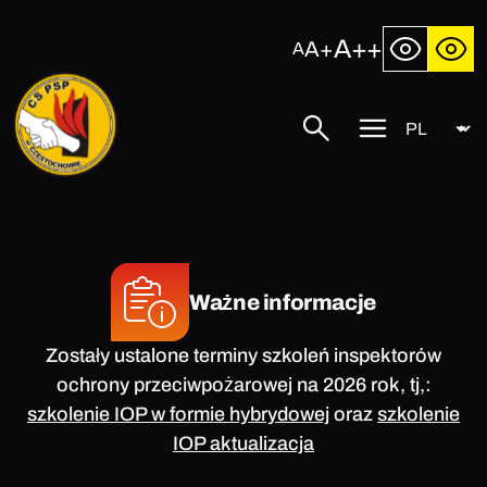
Przejdź
do
A++
A+
A
treści
Język
Centralna
Szukaj
Przycisk
Szkoła
menu
Państwowej
mobilnego
Straży
Pożarnej
w
Częstochowie
Ważne informacje
Zostały ustalone terminy szkoleń inspektorów
ochrony przeciwpożarowej na 2026 rok, tj,:
szkolenie IOP w formie hybrydowej
oraz
szkolenie
IOP aktualizacja