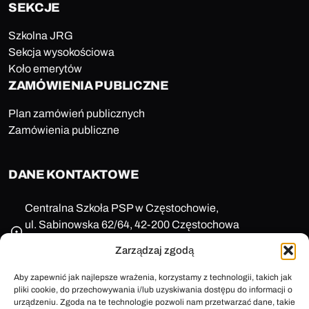
SEKCJE
Szkolna JRG
Sekcja wysokościowa
Koło emerytów
ZAMÓWIENIA PUBLICZNE
Plan zamówień publicznych
Zamówienia publiczne
DANE KONTAKTOWE
Centralna Szkoła PSP w Częstochowie,
ul. Sabinowska 62/64, 42-200 Częstochowa
NIP: 573-11-77-649
Zarządzaj zgodą
REGON: 150123657
+48 47 85 86 100
Aby zapewnić jak najlepsze wrażenia, korzystamy z technologii, takich jak
pliki cookie, do przechowywania i/lub uzyskiwania dostępu do informacji o
sekretariat@cspsp.pl
urządzeniu. Zgoda na te technologie pozwoli nam przetwarzać dane, takie
e-Doręczenia: AE:PL-58509-25720-ARFRA-30