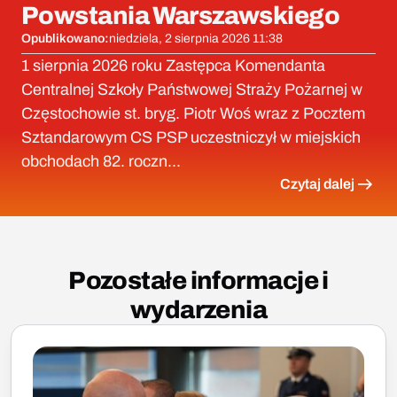
Powstania Warszawskiego
Opublikowano:
niedziela, 2 sierpnia 2026 11:38
1 sierpnia 2026 roku Zastępca Komendanta
Centralnej Szkoły Państwowej Straży Pożarnej w
Częstochowie st. bryg. Piotr Woś wraz z Pocztem
Sztandarowym CS PSP uczestniczył w miejskich
obchodach 82. roczn...
Czytaj dalej
Pozostałe informacje i
wydarzenia