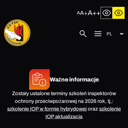
Przejdź
do
A++
A+
A
treści
Język
Centralna
Szukaj
Przycisk
Szkoła
menu
Państwowej
mobilnego
Straży
Pożarnej
w
Częstochowie
Ważne informacje
Zostały ustalone terminy szkoleń inspektorów
ochrony przeciwpożarowej na 2026 rok, tj,:
szkolenie IOP w formie hybrydowej
oraz
szkolenie
IOP aktualizacja