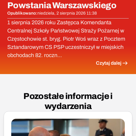
Powstania Warszawskiego
Opublikowano:
niedziela, 2 sierpnia 2026 11:38
1 sierpnia 2026 roku Zastępca Komendanta
Centralnej Szkoły Państwowej Straży Pożarnej w
Częstochowie st. bryg. Piotr Woś wraz z Pocztem
Sztandarowym CS PSP uczestniczył w miejskich
obchodach 82. roczn...
Czytaj dalej
Pozostałe informacje i
wydarzenia