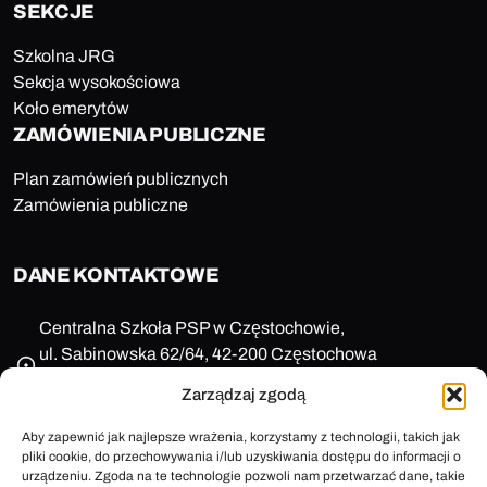
SEKCJE
Szkolna JRG
Sekcja wysokościowa
Koło emerytów
ZAMÓWIENIA PUBLICZNE
Plan zamówień publicznych
Zamówienia publiczne
DANE KONTAKTOWE
Centralna Szkoła PSP w Częstochowie,
ul. Sabinowska 62/64, 42-200 Częstochowa
NIP: 573-11-77-649
Zarządzaj zgodą
REGON: 150123657
+48 47 85 86 100
Aby zapewnić jak najlepsze wrażenia, korzystamy z technologii, takich jak
pliki cookie, do przechowywania i/lub uzyskiwania dostępu do informacji o
sekretariat@cspsp.pl
urządzeniu. Zgoda na te technologie pozwoli nam przetwarzać dane, takie
e-Doręczenia: AE:PL-58509-25720-ARFRA-30