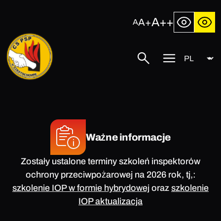
Przejdź
do
A++
A+
A
treści
Język
Centralna
Szukaj
Przycisk
Szkoła
menu
Państwowej
mobilnego
Straży
Pożarnej
w
Częstochowie
Ważne informacje
Zostały ustalone terminy szkoleń inspektorów
ochrony przeciwpożarowej na 2026 rok, tj,:
szkolenie IOP w formie hybrydowej
oraz
szkolenie
IOP aktualizacja