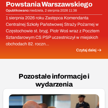
Powstania Warszawskiego
Opublikowano:
niedziela, 2 sierpnia 2026 11:38
1 sierpnia 2026 roku Zastępca Komendanta
Centralnej Szkoły Państwowej Straży Pożarnej w
Częstochowie st. bryg. Piotr Woś wraz z Pocztem
Sztandarowym CS PSP uczestniczył w miejskich
obchodach 82. roczn...
Czytaj dalej
Pozostałe informacje i
wydarzenia