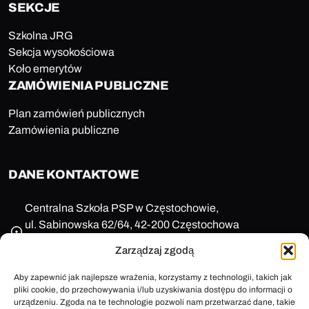
SEKCJE
Szkolna JRG
Sekcja wysokościowa
Koło emerytów
ZAMÓWIENIA PUBLICZNE
Plan zamówień publicznych
Zamówienia publiczne
DANE KONTAKTOWE
Centralna Szkoła PSP w Częstochowie,
ul. Sabinowska 62/64, 42-200 Częstochowa
NIP: 573-11-77-649
Zarządzaj zgodą
REGON: 150123657
+48 47 85 86 100
Aby zapewnić jak najlepsze wrażenia, korzystamy z technologii, takich jak
pliki cookie, do przechowywania i/lub uzyskiwania dostępu do informacji o
sekretariat@cspsp.pl
urządzeniu. Zgoda na te technologie pozwoli nam przetwarzać dane, takie
e-Doręczenia: AE:PL-58509-25720-ARFRA-30