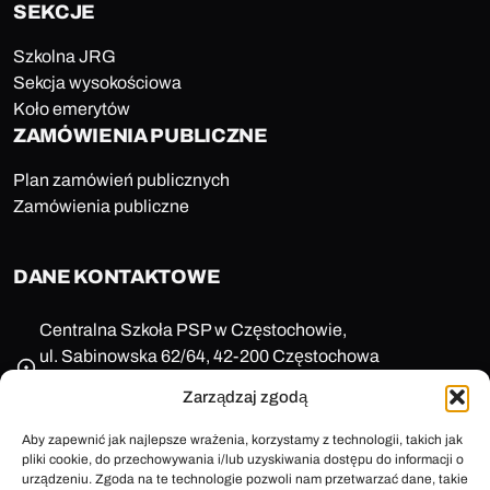
SEKCJE
Szkolna JRG
Sekcja wysokościowa
Koło emerytów
ZAMÓWIENIA PUBLICZNE
Plan zamówień publicznych
Zamówienia publiczne
DANE KONTAKTOWE
Centralna Szkoła PSP w Częstochowie,
ul. Sabinowska 62/64, 42-200 Częstochowa
NIP: 573-11-77-649
Zarządzaj zgodą
REGON: 150123657
+48 47 85 86 100
Aby zapewnić jak najlepsze wrażenia, korzystamy z technologii, takich jak
pliki cookie, do przechowywania i/lub uzyskiwania dostępu do informacji o
sekretariat@cspsp.pl
urządzeniu. Zgoda na te technologie pozwoli nam przetwarzać dane, takie
e-Doręczenia: AE:PL-58509-25720-ARFRA-30