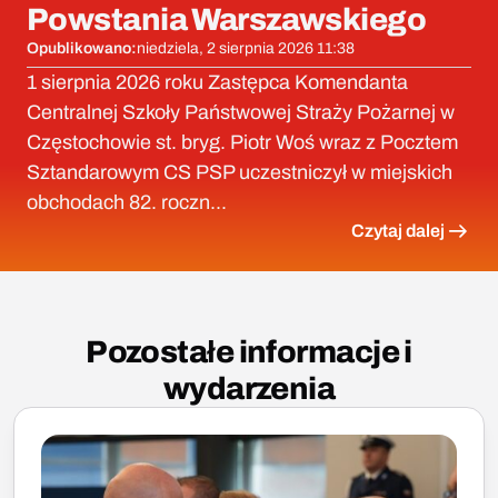
Powstania Warszawskiego
Opublikowano:
niedziela, 2 sierpnia 2026 11:38
1 sierpnia 2026 roku Zastępca Komendanta
Centralnej Szkoły Państwowej Straży Pożarnej w
Częstochowie st. bryg. Piotr Woś wraz z Pocztem
Sztandarowym CS PSP uczestniczył w miejskich
obchodach 82. roczn...
Czytaj dalej
Pozostałe informacje i
wydarzenia