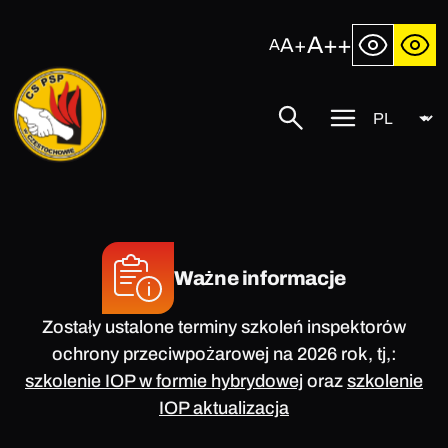
Przejdź
do
A++
A+
A
treści
Język
Centralna
Szukaj
Przycisk
Szkoła
menu
Państwowej
mobilnego
Straży
Pożarnej
w
Częstochowie
Ważne informacje
Zostały ustalone terminy szkoleń inspektorów
ochrony przeciwpożarowej na 2026 rok, tj,:
szkolenie IOP w formie hybrydowej
oraz
szkolenie
IOP aktualizacja