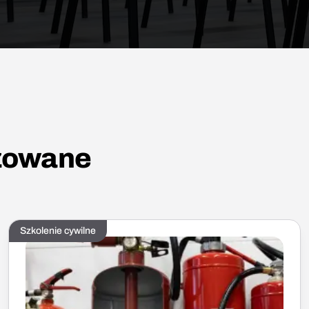
izowane
Szkolenie cywilne