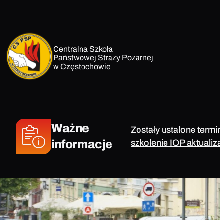
Przejdź
do
treści
Centralna Szkoła
Państwowej Straży Pożarnej
w Częstochowie
Ważne
Zostały ustalone termi
informacje
szkolenie IOP aktualiz