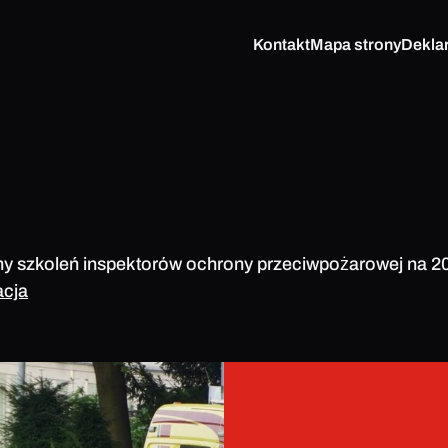
Kontakt
Mapa strony
Dekla
ny szkoleń inspektorów ochrony przeciwpożarowej na 202
acja