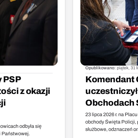
Opublikowano:
piątek, 31 
y PSP
Komendant C
ści z okazji
uczestniczy
ji
Obchodach Ś
23 lipca 2026 r. na Pla
obchody Święta Policji
towicach odbyła się
służbowe, odznaczeń or
ji Państwowej.