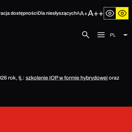
A++
A+
racja dostępności
Dla niesłyszących
A
Język
Szukaj
Przycisk
menu
mobilnego
6 rok, tj,:
szkolenie IOP w formie hybrydowej
oraz