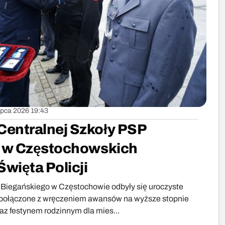
lipca 2026 19:43
entralnej Szkoły PSP
ł w Częstochowskich
więta Policji
cu Biegańskiego w Częstochowie odbyły się uroczyste
, połączone z wręczeniem awansów na wyższe stopnie
az festynem rodzinnym dla mies...