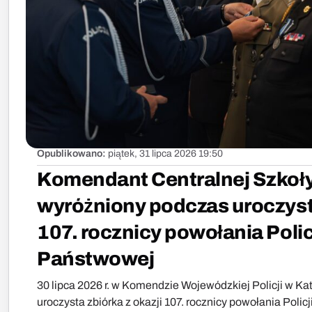
Opublikowano:
piątek, 31 lipca 2026 19:50
Komendant Centralnej Szkoł
wyróżniony podczas uroczysto
107. rocznicy powołania Polic
Państwowej
30 lipca 2026 r. w Komendzie Wojewódzkiej Policji w Ka
uroczysta zbiórka z okazji 107. rocznicy powołania Polic