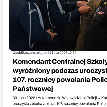
Opublikowano:
piątek, 31 lipca 2026 19:50
Komendant Centralnej Szkoł
wyróżniony podczas uroczysto
107. rocznicy powołania Polic
Państwowej
30 lipca 2026 r. w Komendzie Wojewódzkiej Policji w Ka
uroczysta zbiórka z okazji 107. rocznicy powołania Polic