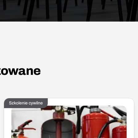
izowane
Szkolenie cywilne