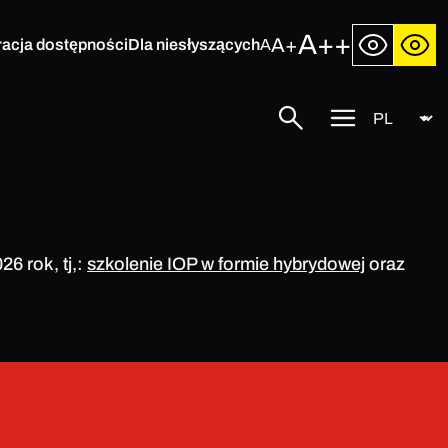
A++
A+
racja dostępności
Dla niesłyszących
A
Język
Szukaj
Przycisk
menu
mobilnego
6 rok, tj,:
szkolenie IOP w formie hybrydowej
oraz