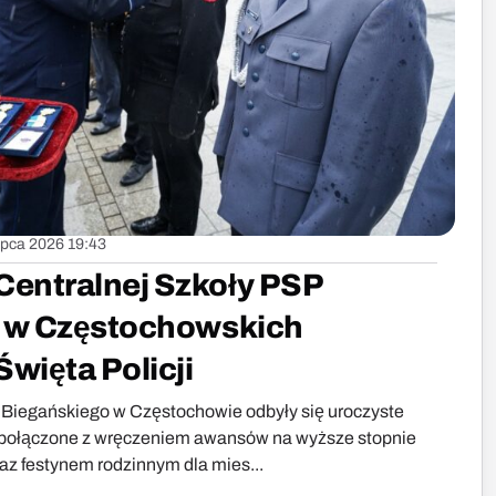
lipca 2026 19:43
entralnej Szkoły PSP
ł w Częstochowskich
więta Policji
cu Biegańskiego w Częstochowie odbyły się uroczyste
, połączone z wręczeniem awansów na wyższe stopnie
az festynem rodzinnym dla mies...