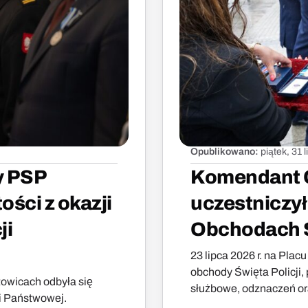
Opublikowano:
piątek, 31 
y PSP
Komendant C
ści z okazji
uczestniczy
ji
Obchodach Ś
23 lipca 2026 r. na Pla
obchody Święta Policji
towicach odbyła się
służbowe, odznaczeń or
ji Państwowej.