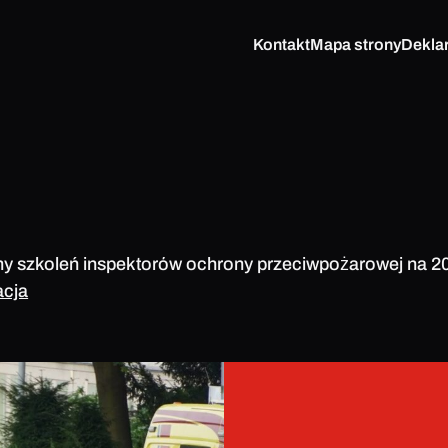
Kontakt
Mapa strony
Dekla
ny szkoleń inspektorów ochrony przeciwpożarowej na 202
acja