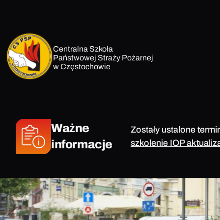
Przejdź
do
treści
Centralna Szkoła
Państwowej Straży Pożarnej
w Częstochowie
Ważne
Zostały ustalone termi
informacje
szkolenie IOP aktualiz