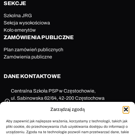
SEKCJE
Szkolna JRG
Sekcja wysokościowa
Koło emerytów
ZAMÓWIENIA PUBLICZNE
Plan zamówień publicznych
Zamówienia publiczne
DANE KONTAKTOWE
Centralna Szkoła PSP w Częstochowie,
ul. Sabinowska 62/64, 42-200 Częstochowa
NIP: 573-11-77-649
Zarządzaj zgodą
REGON: 150123657
+48 47 85 86 100
Aby zapewnić jak najlepsze wrażenia, korzystamy z technologii, takich jak
pliki cookie, do przechowywania i/lub uzyskiwania dostępu do informacji o
sekretariat@cspsp.pl
urządzeniu. Zgoda na te technologie pozwoli nam przetwarzać dane, takie
e-Doręczenia: AE:PL-58509-25720-ARFRA-30