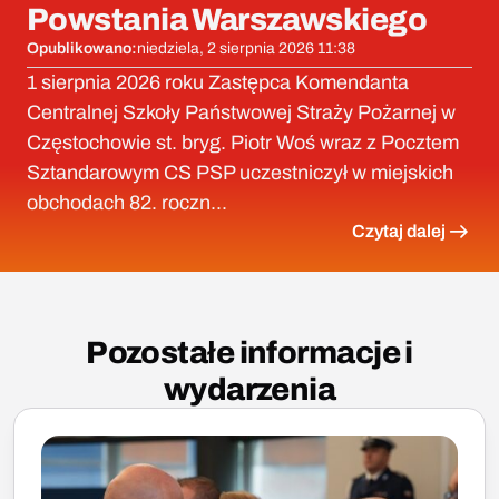
Powstania Warszawskiego
Opublikowano:
niedziela, 2 sierpnia 2026 11:38
1 sierpnia 2026 roku Zastępca Komendanta
Centralnej Szkoły Państwowej Straży Pożarnej w
Częstochowie st. bryg. Piotr Woś wraz z Pocztem
Sztandarowym CS PSP uczestniczył w miejskich
obchodach 82. roczn...
Czytaj dalej
Pozostałe informacje i
wydarzenia