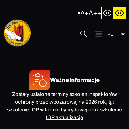
Przejdź
do
A++
A+
A
treści
Język
Centralna
Szukaj
Przycisk
Szkoła
menu
Państwowej
mobilnego
Straży
Pożarnej
w
Częstochowie
Ważne informacje
Zostały ustalone terminy szkoleń inspektorów
ochrony przeciwpożarowej na 2026 rok, tj,:
szkolenie IOP w formie hybrydowej
oraz
szkolenie
IOP aktualizacja