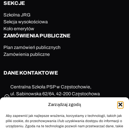
SEKCJE
Szkolna JRG
Sekcja wysokościowa
Koło emerytów
ZAMÓWIENIA PUBLICZNE
Plan zamówień publicznych
Zamówienia publiczne
DANE KONTAKTOWE
Centralna Szkoła PSP w Częstochowie,
ul. Sabinowska 62/64, 42-200 Częstochowa
NIP: 573-11-77-649
Zarządzaj zgodą
REGON: 150123657
+48 47 85 86 100
Aby zapewnić jak najlepsze wrażenia, korzystamy z technologii, takich jak
pliki cookie, do przechowywania i/lub uzyskiwania dostępu do informacji o
sekretariat@cspsp.pl
urządzeniu. Zgoda na te technologie pozwoli nam przetwarzać dane, takie
e-Doręczenia: AE:PL-58509-25720-ARFRA-30