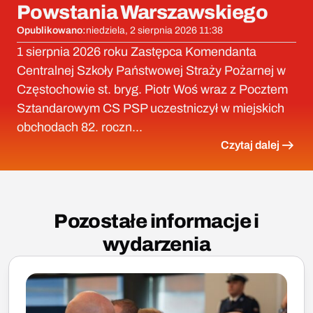
Powstania Warszawskiego
Opublikowano:
niedziela, 2 sierpnia 2026 11:38
1 sierpnia 2026 roku Zastępca Komendanta
Centralnej Szkoły Państwowej Straży Pożarnej w
Częstochowie st. bryg. Piotr Woś wraz z Pocztem
Sztandarowym CS PSP uczestniczył w miejskich
obchodach 82. roczn...
Czytaj dalej
Pozostałe informacje i
wydarzenia