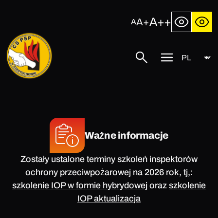
Przejdź
do
A++
A+
A
treści
Język
Centralna
Szukaj
Przycisk
Szkoła
menu
Państwowej
mobilnego
Straży
Pożarnej
w
Częstochowie
Ważne informacje
Zostały ustalone terminy szkoleń inspektorów
ochrony przeciwpożarowej na 2026 rok, tj,:
szkolenie IOP w formie hybrydowej
oraz
szkolenie
IOP aktualizacja